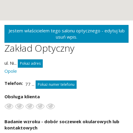
Jestem właścicielem tego salonu optycznego - edytuj lub
usuń wpis.
Zakład Optyczny
ul. Ni...
Pokaż adres
Opole
Telefon
77 ...
Pokaż numer telefonu
Obsługa klienta
Badanie wzroku - dobór soczewek okularowych lub
kontaktowych