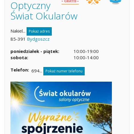
Optyczny
Świat Okularów
Nakiel...
Pokaż adres
85-391
Bydgoszcz
poniedziałek - piątek:
10:00-19:00
sobota:
10:00-14:00
Telefon
694...
Pokaż numer telefonu