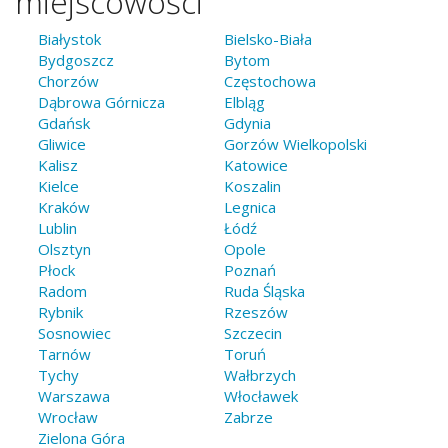
miejscowości
Białystok
Bielsko-Biała
Bydgoszcz
Bytom
Chorzów
Częstochowa
Dąbrowa Górnicza
Elbląg
Gdańsk
Gdynia
Gliwice
Gorzów Wielkopolski
Kalisz
Katowice
Kielce
Koszalin
Kraków
Legnica
Lublin
Łódź
Olsztyn
Opole
Płock
Poznań
Radom
Ruda Śląska
Rybnik
Rzeszów
Sosnowiec
Szczecin
Tarnów
Toruń
Tychy
Wałbrzych
Warszawa
Włocławek
Wrocław
Zabrze
Zielona Góra