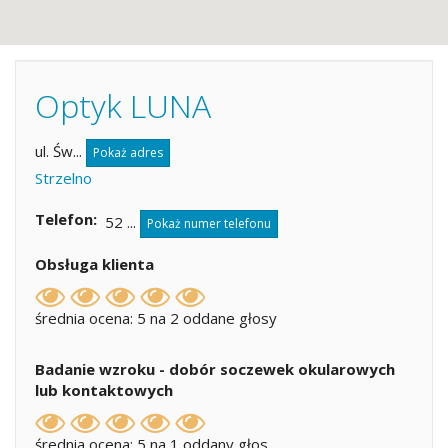
Optyk LUNA
ul. Św...
Pokaż adres
Strzelno
Telefon
52 ...
Pokaż numer telefonu
Obsługa klienta
średnia ocena: 5 na 2 oddane głosy
Badanie wzroku - dobór soczewek okularowych
lub kontaktowych
średnia ocena: 5 na 1 oddany głos