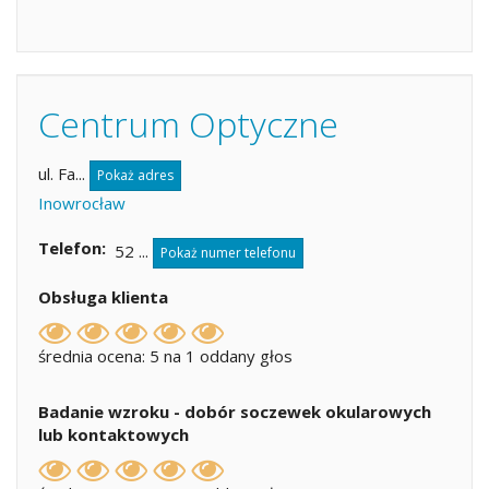
Centrum Optyczne
ul. Fa...
Pokaż adres
Inowrocław
Telefon
52 ...
Pokaż numer telefonu
Obsługa klienta
średnia ocena: 5 na 1 oddany głos
Badanie wzroku - dobór soczewek okularowych
lub kontaktowych