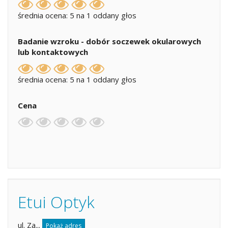
średnia ocena: 5 na 1 oddany głos
Badanie wzroku - dobór soczewek okularowych
lub kontaktowych
średnia ocena: 5 na 1 oddany głos
Cena
Etui Optyk
ul. Za...
Pokaż adres