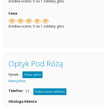
średnia ocena: 5 na 1 oddany głos
Cena
średnia ocena: 5 na 1 oddany głos
Optyk Pod Różą
Rynek ...
Pokaż adres
Namysłów
Telefon
77 ...
Pokaż numer telefonu
Obsługa klienta