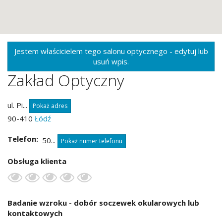
Jestem właścicielem tego salonu optycznego - edytuj lub
usuń wpis.
Zakład Optyczny
ul. Pi...
Pokaż adres
90-410
Łódź
Telefon
50...
Pokaż numer telefonu
Obsługa klienta
Badanie wzroku - dobór soczewek okularowych lub
kontaktowych