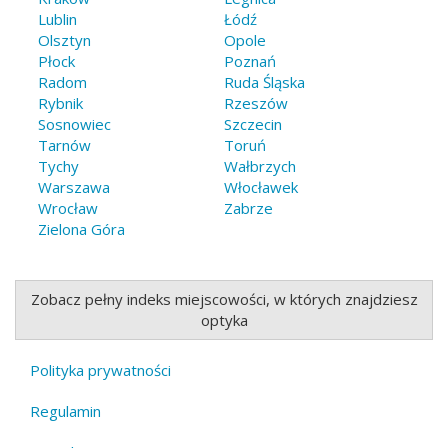
Lublin
Łódź
Olsztyn
Opole
Płock
Poznań
Radom
Ruda Śląska
Rybnik
Rzeszów
Sosnowiec
Szczecin
Tarnów
Toruń
Tychy
Wałbrzych
Warszawa
Włocławek
Wrocław
Zabrze
Zielona Góra
Zobacz pełny indeks miejscowości, w których znajdziesz
optyka
Polityka prywatności
Footer
Regulamin
menu