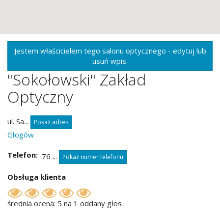
Jestem właścicielem tego salonu optycznego - edytuj lub
usuń wpis.
"Sokołowski" Zakład
Optyczny
ul. Sa...
Pokaż adres
Głogów
Telefon
76 ...
Pokaż numer telefonu
Obsługa klienta
średnia ocena: 5 na 1 oddany głos