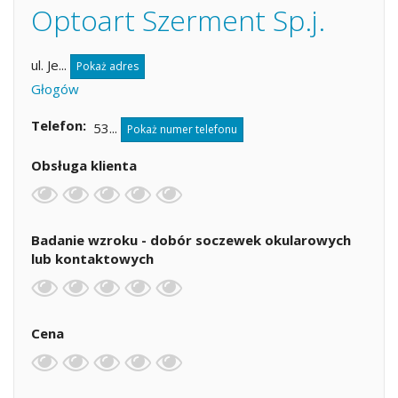
Optoart Szerment Sp.j.
ul. Je...
Pokaż adres
Głogów
Telefon
53...
Pokaż numer telefonu
Obsługa klienta
Badanie wzroku - dobór soczewek okularowych
lub kontaktowych
Cena