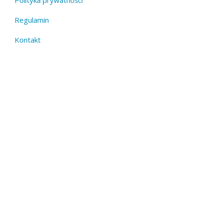
Polityka prywatności
Footer
Regulamin
menu
Kontakt