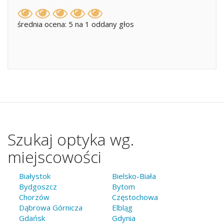
średnia ocena: 5 na 1 oddany głos
Szukaj optyka wg.
miejscowości
Białystok
Bielsko-Biała
Bydgoszcz
Bytom
Chorzów
Częstochowa
Dąbrowa Górnicza
Elbląg
Gdańsk
Gdynia