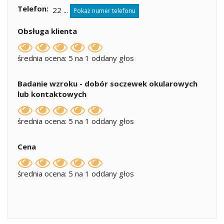
Telefon
22 ...
Pokaż numer telefonu
Obsługa klienta
średnia ocena: 5 na 1 oddany głos
Badanie wzroku - dobór soczewek okularowych
lub kontaktowych
średnia ocena: 5 na 1 oddany głos
Cena
średnia ocena: 5 na 1 oddany głos