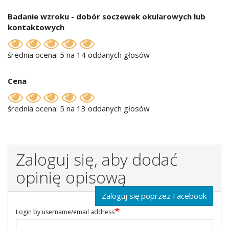
Badanie wzroku - dobór soczewek okularowych lub
kontaktowych
średnia ocena: 5 na 14 oddanych głosów
Cena
średnia ocena: 5 na 13 oddanych głosów
Zaloguj się, aby dodać
opinię opisową
Zaloguj się poprzez Facebook
Login by username/email address