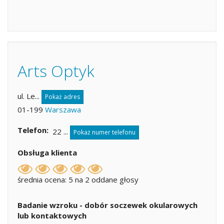
Arts Optyk
ul. Le...
Pokaż adres
01-199
Warszawa
Telefon
22 ...
Pokaż numer telefonu
Obsługa klienta
średnia ocena: 5 na 2 oddane głosy
Badanie wzroku - dobór soczewek okularowych
lub kontaktowych