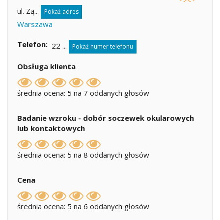
ul. Zą...
Pokaż adres
Warszawa
Telefon
22 ...
Pokaż numer telefonu
Obsługa klienta
średnia ocena: 5 na 7 oddanych głosów
Badanie wzroku - dobór soczewek okularowych
lub kontaktowych
średnia ocena: 5 na 8 oddanych głosów
Cena
średnia ocena: 5 na 6 oddanych głosów